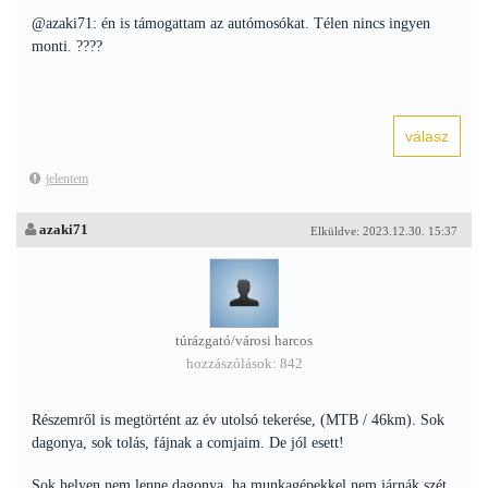
@azaki71: én is támogattam az autómosókat. Télen nincs ingyen
monti. ????
jelentem
azaki71
Elküldve: 2023.12.30. 15:37
túrázgató/városi harcos
hozzászólások: 842
Részemről is megtörtént az év utolsó tekerése, (MTB / 46km). Sok
dagonya, sok tolás, fájnak a comjaim. De jól esett!
Sok helyen nem lenne dagonya, ha munkagépekkel nem járnák szét