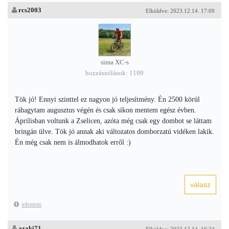
rcs2003
Elküldve: 2023.12.14. 17:09
sima XC-s
hozzászólások: 1199
Tök jó! Ennyi szinttel ez nagyon jó teljesítmény. Én 2500 körül
ráhagytam augusztus végén és csak síkon mentem egész évben.
Áprilisban voltunk a Zselicen, azóta még csak egy dombot se láttam
bringán ülve. Tök jó annak aki változatos domborzatú vidéken lakik.
Én még csak nem is álmodhatok erről :)
jelentem
azaki71