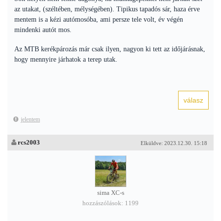
az utakat, (széltében, mélységében). Tipikus tapadós sár, haza érve
mentem is a kézi autómosóba, ami persze tele volt, év végén
mindenki autót mos.
Az MTB kerékpározás már csak ilyen, nagyon ki tett az időjárásnak,
hogy mennyire járhatok a terep utak.
jelentem
rcs2003
Elküldve: 2023.12.30. 15:18
sima XC-s
hozzászólások: 1199