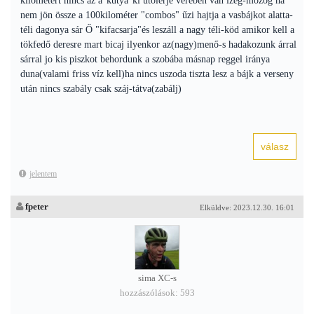
kilométert nincs az a"kutya"ki utolérje vérében van izeg-mozog ha
nem jön össze a 100kilométer "combos" űzi hajtja a vasbájkot alatta-
téli dagonya sár Ő "kifacsarja"és leszáll a nagy téli-köd amikor kell a
tökfedő deresre mart bicaj ilyenkor az(nagy)menő-s hadakozunk árral
sárral jo kis piszkot behordunk a szobába másnap reggel iránya
duna(valami friss víz kell)ha nincs uszoda tiszta lesz a bájk a verseny
után nincs szabály csak száj-tátva(zabálj)
jelentem
fpeter
Elküldve: 2023.12.30. 16:01
sima XC-s
hozzászólások: 593