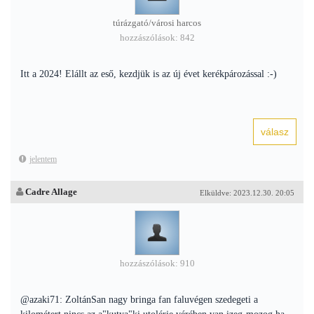
túrázgató/városi harcos
hozzászólások: 842
Itt a 2024! Elállt az eső, kezdjük is az új évet kerékpározással :-)
jelentem
Cadre Allage
Elküldve: 2023.12.30. 20:05
hozzászólások: 910
@azaki71: ZoltánSan nagy bringa fan faluvégen szedegeti a