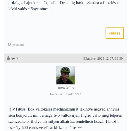
ordzágos bajnok lennék, talán. De addig bárki számára a flexelésen
kívül valós előnye nincs.
jelentem
fpeter
Elküldve: 2023.12.07. 09:30
sima XC-s
hozzászólások: 593
@VTitusz: Box váltókarja mechanizmusát tekintve negyed annyira
sem bonyolult mint a nagy S-S váltókarjai. Ingrid váltó meg teljesen
szétszedhető, illetve bármilyen alkatrész rendelhető hozzá. Ha azt a
csekély 600 eurós vételárat kifizeted érte. ^^