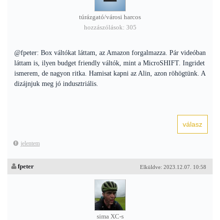
túrázgató/városi harcos
hozzászólások: 305
@fpeter: Box váltókat láttam, az Amazon forgalmazza. Pár videóban
láttam is, ilyen budget friendly váltók, mint a MicroSHIFT. Ingridet
ismerem, de nagyon ritka. Hamisat kapni az Alin, azon röhögtünk. A
dizájnjuk meg jó indusztriális.
jelentem
fpeter
Elküldve: 2023.12.07. 10:58
sima XC-s