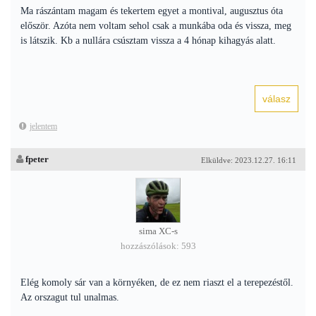
Ma rászántam magam és tekertem egyet a montival, augusztus óta
először. Azóta nem voltam sehol csak a munkába oda és vissza, meg
is látszik. Kb a nullára csúsztam vissza a 4 hónap kihagyás alatt.
jelentem
fpeter
Elküldve: 2023.12.27. 16:11
sima XC-s
hozzászólások: 593
Elég komoly sár van a környéken, de ez nem riaszt el a terepezéstől.
Az orszagut tul unalmas.