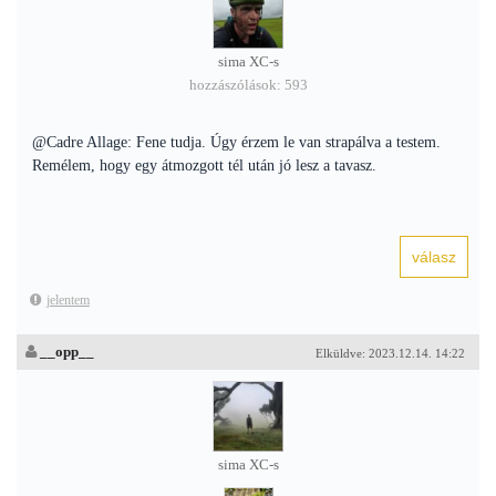
sima XC-s
hozzászólások: 593
@Cadre Allage: Fene tudja. Úgy érzem le van strapálva a testem.
Remélem, hogy egy átmozgott tél után jó lesz a tavasz.
jelentem
__opp__
Elküldve: 2023.12.14. 14:22
sima XC-s