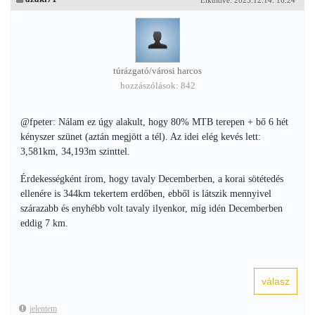
Elküldve: 2023.12.14. 16:24
túrázgató/városi harcos
hozzászólások: 842
@fpeter: Nálam ez úgy alakult, hogy 80% MTB terepen + bő 6 hét
kényszer szünet (aztán megjött a tél). Az idei elég kevés lett:
3,581km, 34,193m szinttel.
Érdekességként írom, hogy tavaly Decemberben, a korai sötétedés
ellenére is 344km tekertem erdőben, ebből is látszik mennyivel
szárazabb és enyhébb volt tavaly ilyenkor, míg idén Decemberben
eddig 7 km.
jelentem