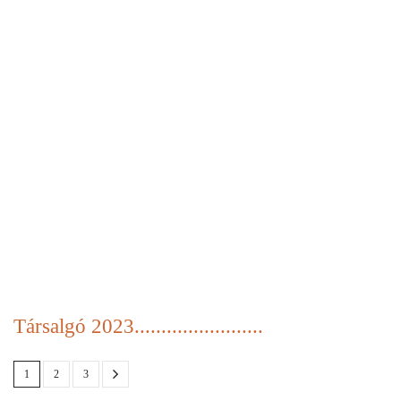
Társalgó 2023........................
1
2
3