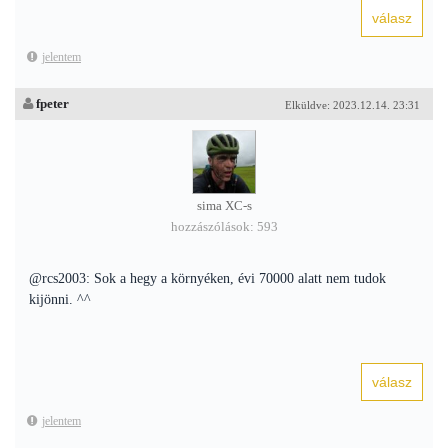
jelentem
fpeter
Elküldve: 2023.12.14. 23:31
sima XC-s
hozzászólások: 593
@rcs2003: Sok a hegy a környéken, évi 70000 alatt nem tudok
kijönni. ^^
jelentem