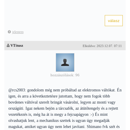
jelentem
VTitusz
Elküldve: 2023.12.07. 07:11
hozzászólások: 96
@rcs2003: gondolom még nem próbáltad az elektromos váltókat. Én
igen, és arra a következtetésre jutottam, hogy nem fogok több
bovdenes váltóval szerelt bringát vásárolni, legyen az monti vagy
országúti. Igaz nekem bejön a tárcsafék, az átütőtengely és a rejtett
vezetékezés is, még ha át is megy a fejcsapágyon :-) És mint
olvashatjuk lent, a mechanikus szettek is ugyan úgy megadják
magukat, amiket ugyan úgy nem lehet javítani. Shimano fvk szét és