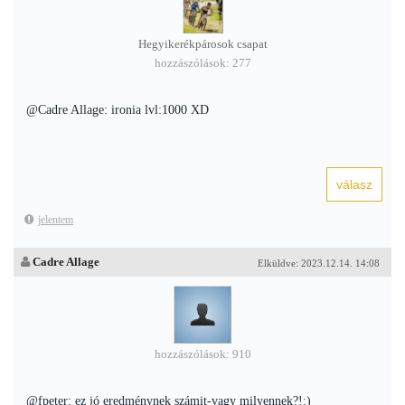
Hegyikerékpárosok csapat
hozzászólások: 277
@Cadre Allage: ironia lvl:1000 XD
jelentem
Cadre Allage
Elküldve: 2023.12.14. 14:08
hozzászólások: 910
@fpeter: ez jó eredménynek számit-vagy milyennek?!:)