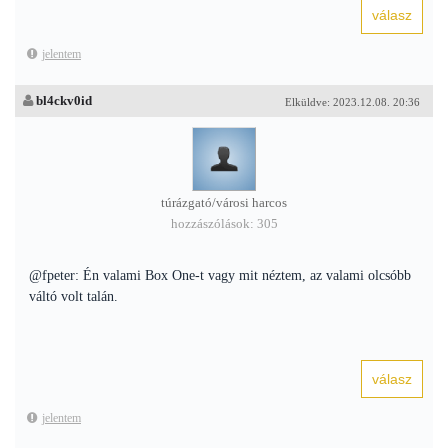
jelentem
bl4ckv0id
Elküldve: 2023.12.08. 20:36
túrázgató/városi harcos
hozzászólások: 305
@fpeter: Én valami Box One-t vagy mit néztem, az valami olcsóbb
váltó volt talán.
jelentem