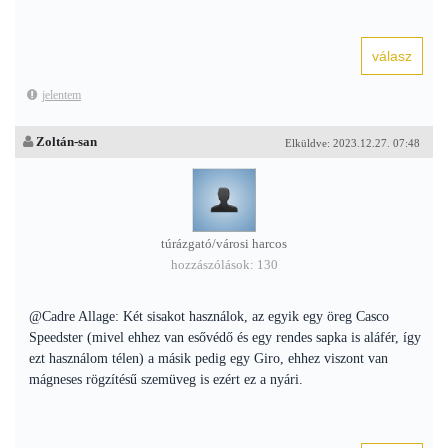
jelentem
Zoltán-san
Elküldve: 2023.12.27. 07:48
túrázgató/városi harcos
hozzászólások: 130
@Cadre Allage: Két sisakot használok, az egyik egy öreg Casco
Speedster (mivel ehhez van esővédő és egy rendes sapka is aláfér, így
ezt használom télen) a másik pedig egy Giro, ehhez viszont van
mágneses rögzítésű szemüveg is ezért ez a nyári.