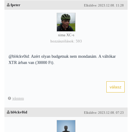
fpeter
Elküldve: 2023.12.08. 11:28
sima XC-s
hozzászólások: 593
@bl4ckv0id: Azért olyan budgetnak nem mondanám. A váltókar
XTR árban van (30000 Ft).
jelentem
bl4ckv0id
Elküldve: 2023.12.08. 07:23