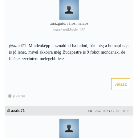
túrázgató/városi harcos
hozzászólások: 130
@azaki71: Mindenképp használd ki ha tudod, bár még a holnapi nap
is jó lehet, mivel akkorra még Budapestre is 9 fokot mondanak, de
felétek szerintem melegebb lesz.
jelentem
azaki71
Elküldve: 2023.12.25. 10:06