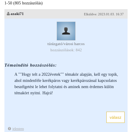
1-50 (805 hozzászólás)
azaki71
Elküldve: 2023.01.03. 16:37
túrázgató/városi harcos
hozzászólások: 842
Témaindító hozzászólás:
A ""Hogy telt a 2022évetek"" témakör alapján, kell egy topik,
ahol mindenféle kerékpáros vagy kerékpározással kapcsolatos
beszélgetést le lehet folytatni és aminek nem érdemes külön
témakört nyitni. Hajrá!
jelentem