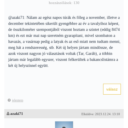
hozzászólások: 130
@azaki71: Nálam az egész napos túrák és főleg a november, illetve a
december tekintetében sikerült gyengébbre az év a tavalyihoz képest,
de összkilométer szempontjából viszont hoztam a szintet (eddig 8474
km) és ezt már mai nap szeretném gyarapítani, mivel szombaton a
havazás, a vasárnap pedig a latyak és az eső miatt nem tudtam menni,
meg hát a rendszeresség, stb. Két új helyen jártam mindössze, de
azok viszont nagyon jó választások voltak (Tar, Garáb), a többin
jártam már legalább egyszer, viszont felkerültek a bakancslistámra a
két új helyszínnel együtt.
jelentem
azaki71
Elküldve: 2023.12.24. 13:10