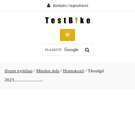
Belépés / regisztráció
fórum nyitólap
/
Minden más
/
Homokozó
/
Társalgó
2023........................