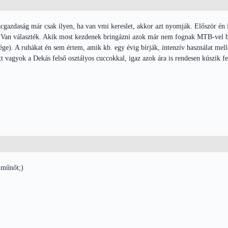
acgazdaság már csak ilyen, ha van vmi kereslet, akkor azt nyomják. Először én is
Van választék. Akik most kezdenek bringázni azok már nem fognak MTB-vel b
e). A ruhákat én sem értem, amik kb. egy évig bírják, intenzív használat mellet
 vagyok a Dekás felső osztályos cuccokkal, igaz azok ára is rendesen kúszik fe
 műnőt;)