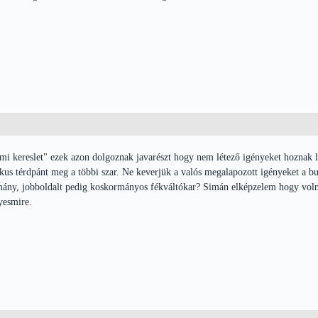
i kereslet" ezek azon dolgoznak javarészt hogy nem létező igényeket hoznak lé
kus térdpánt meg a többi szar. Ne keverjük a valós megalapozott igényeket a bu
ány, jobboldalt pedig koskormányos fékváltókar? Simán elképzelem hogy volna o
yesmire.