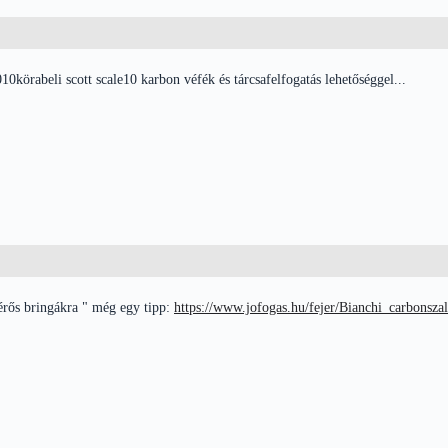
0körabeli scott scale10 karbon véfék és tárcsafelfogatás lehetőséggel...
rős bringákra " még egy tipp:
https://www.jofogas.hu/fejer/Bianchi_carbonsz