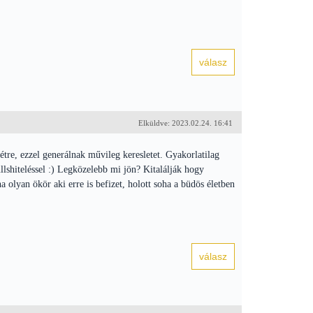
Elküldve: 2023.02.24. 16:41
tre, ezzel generálnak művileg keresletet. Gyakorlatilag
llshiteléssel :) Legközelebb mi jön? Kitalálják hogy
lyan ökör aki erre is befizet, holott soha a büdös életben