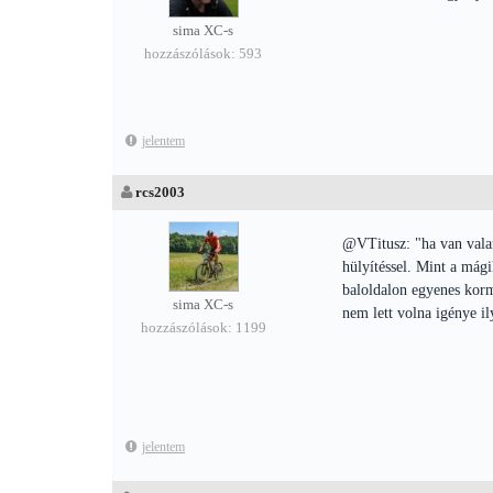
sima XC-s
hozzászólások: 593
jelentem
rcs2003
@VTitusz: "ha van valam
hülyítéssel. Mint a mági
baloldalon egyenes korm
sima XC-s
nem lett volna igénye il
hozzászólások: 1199
jelentem