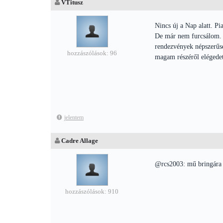
VTitusz
Nincs új a Nap alatt. Pi
De már nem furcsálom. 
rendezvények népszerűség
hozzászólások: 96
magam részéről elégedett
jelentem
Cadre Allage
@rcs2003: mű bringára
hozzászólások: 910