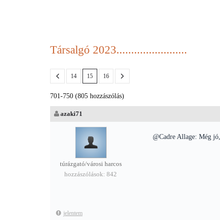
Társalgó 2023........................
14
15
16
701-750 (805 hozzászólás)
azaki71
@Cadre Allage: Még jó, h
túrázgató/városi harcos
hozzászólások: 842
jelentem