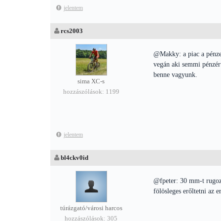
jelentem
rcs2003
@Makky: a piac a pénzes
vegán aki semmi pénzért
benne vagyunk.
sima XC-s
hozzászólások: 1199
jelentem
bl4ckv0id
@fpeter: 30 mm-t rugozó
fölösleges erőltetni az 
túrázgató/városi harcos
hozzászólások: 305