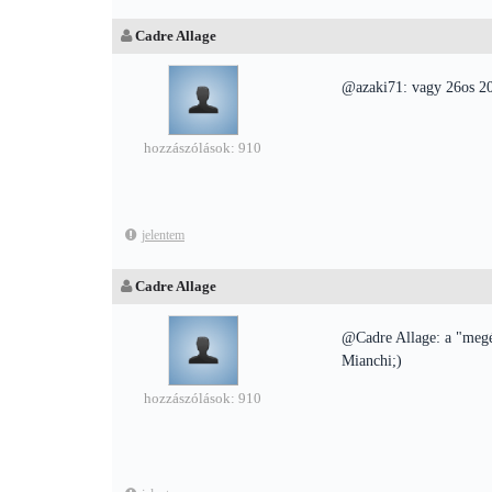
Cadre Allage
@azaki71: vagy 26os 201
hozzászólások: 910
jelentem
Cadre Allage
@Cadre Allage: a "megé
Mianchi;)
hozzászólások: 910