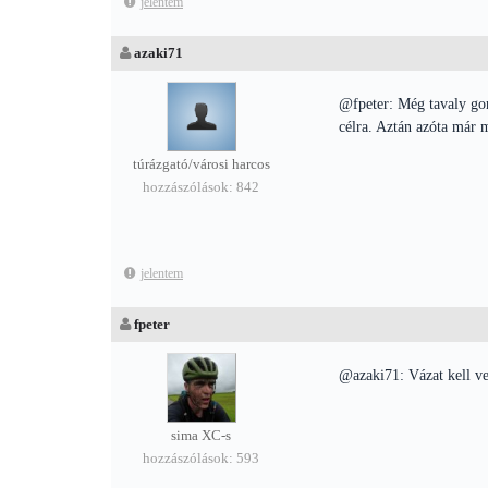
jelentem
azaki71
@fpeter: Még tavaly gon
célra. Aztán azóta már 
túrázgató/városi harcos
hozzászólások: 842
jelentem
fpeter
@azaki71: Vázat kell ven
sima XC-s
hozzászólások: 593