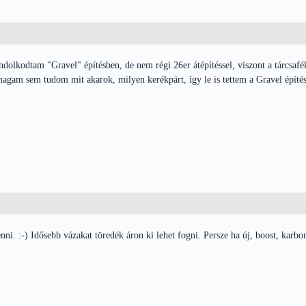
dolkodtam "Gravel" építésben, de nem régi 26er átépítéssel, viszont a tárcsafé
magam sem tudom mit akarok, milyen kerékpárt, így le is tettem a Gravel építés
ni. :-) Idősebb vázakat töredék áron ki lehet fogni. Persze ha új, boost, karb