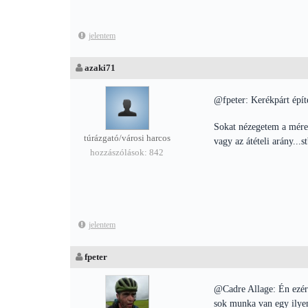
jelentem
azaki71
@fpeter: Kerékpárt épít
Sokat nézegetem a méreg
túrázgató/városi harcos
vagy az átételi arány...st
hozzászólások: 842
jelentem
fpeter
@Cadre Allage: Én ezért
sok munka van egy ilyen