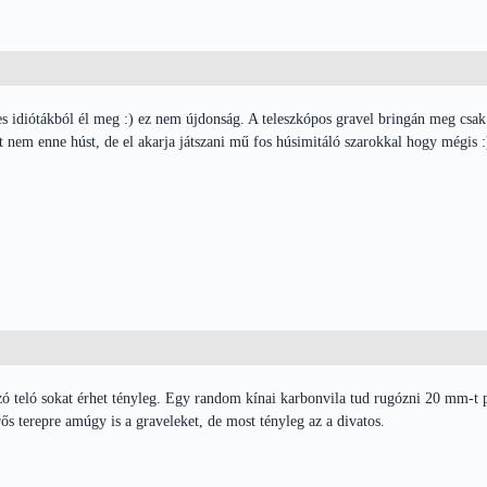
 idiótákból él meg :) ez nem újdonság. A teleszkópos gravel bringán meg csak 
 nem enne húst, de el akarja játszani mű fos húsimitáló szarokkal hogy mégis 
 teló sokat érhet tényleg. Egy random kínai karbonvila tud rugózni 20 mm-t p
erős terepre amúgy is a graveleket, de most tényleg az a divatos.