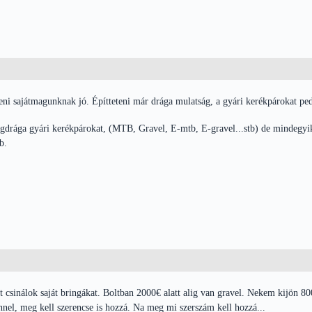
eni sajátmagunknak jó. Építteteni már drága mulatság, a gyári kerékpárokat pedi
drága gyári kerékpárokat, (MTB, Gravel, E-mtb, E-gravel...stb) de mindegyikn
b.
 csinálok saját bringákat. Boltban 2000€ alatt alig van gravel. Nekem kijön 800
nel, meg kell szerencse is hozzá. Na meg mi szerszám kell hozzá...