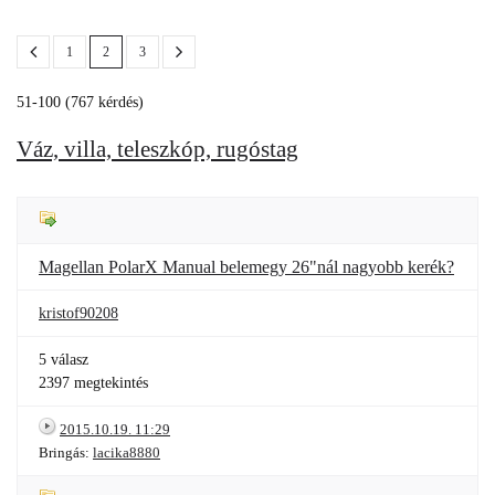
1
2
3
51-100 (767 kérdés)
Váz, villa, teleszkóp, rugóstag
Magellan PolarX Manual belemegy 26"nál nagyobb kerék?
kristof90208
5 válasz
2397 megtekintés
2015.10.19. 11:29
Bringás:
lacika8880