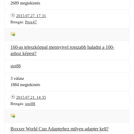
2689 megtekintés
2015.07.27. 17:31
Bringás:
Prox47
160-as teleszkóppal mennyivel rosszabb haladni a 100-
ashoz képest?
sipi88
3 válasz
1884 megtekintés
2015.07.21. 14:35
Bringás:
sipi88
Boxxer World Cup Adapterhez milyen adapter kell?