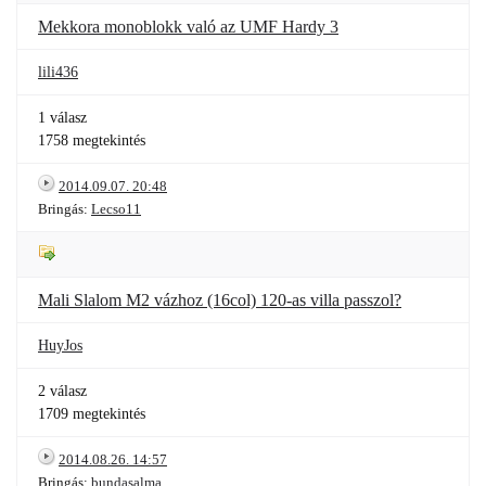
Mekkora monoblokk való az UMF Hardy 3
lili436
1 válasz
1758 megtekintés
2014.09.07. 20:48
Bringás:
Lecso11
Mali Slalom M2 vázhoz (16col) 120-as villa passzol?
HuyJos
2 válasz
1709 megtekintés
2014.08.26. 14:57
Bringás:
bundasalma