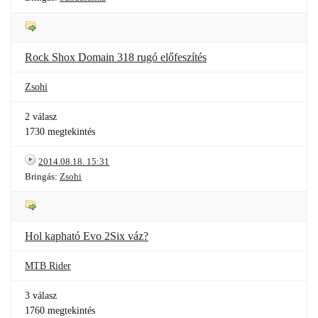
Rock Shox Domain 318 rugó előfeszítés
Zsohi
2 válasz
1730 megtekintés
2014.08.18. 15:31
Bringás:
Zsohi
Hol kapható Evo 2Six váz?
MTB Rider
3 válasz
1760 megtekintés