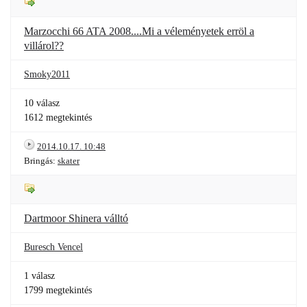
Marzocchi 66 ATA 2008....Mi a véleményetek erröl a
villárol??
Smoky2011
10 válasz
1612 megtekintés
2014.10.17. 10:48
Bringás:
skater
Dartmoor Shinera válltó
Buresch Vencel
1 válasz
1799 megtekintés