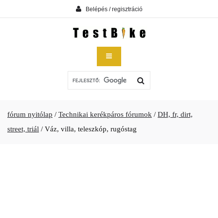
Belépés / regisztráció
fórum nyitólap
/
Technikai kerékpáros fórumok
/
DH, fr, dirt,
street, triál
/
Váz, villa, teleszkóp, rugóstag