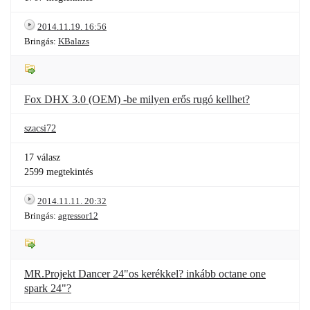
2014.11.19. 16:56
Bringás:
KBalazs
Fox DHX 3.0 (OEM) -be milyen erős rugó kellhet?
szacsi72
17 válasz
2599 megtekintés
2014.11.11. 20:32
Bringás:
agressor12
MR.Projekt Dancer 24"os kerékkel? inkább octane one
spark 24"?