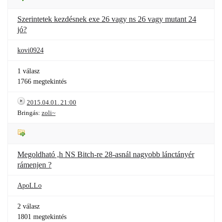
Szerintetek kezdésnek exe 26 vagy ns 26 vagy mutant 24
jó?
kovi0924
1 válasz
1766 megtekintés
2015.04.01. 21:00
Bringás:
zoli~
Megoldható ,h NS Bitch-re 28-asnál nagyobb lánctányér
rámenjen ?
ApoLLo
2 válasz
1801 megtekintés