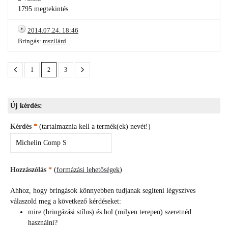
1795 megtekintés
2014.07.24. 18:46
Bringás:
mszilárd
1
2
3
Új kérdés:
Kérdés
*
(tartalmaznia kell a termék(ek) nevét!)
Hozzászólás
*
(
formázási lehetőségek
)
Ahhoz, hogy bringások könnyebben tudjanak segíteni légyszíves
válaszold meg a következő kérdéseket:
mire (bringázási stílus) és hol (milyen terepen) szeretnéd
használni?