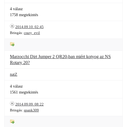
4 válasz
1758 megtekintés
2014.09.10. 02:45
Bringás:
crazy_evil
Marzocchi Dirt Jumper 2 QR20-ban miért kotyog az NS
Rotary 20?
natZ
4 válasz
1561 megtekintés
2014.09.09. 08:22
Bringás:
spank309