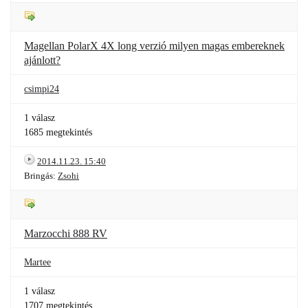
Magellan PolarX 4X long verzió milyen magas embereknek
ajánlott?
csimpi24
1 válasz
1685 megtekintés
2014.11.23. 15:40
Bringás:
Zsohi
Marzocchi 888 RV
Martee
1 válasz
1707 megtekintés