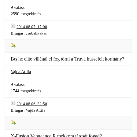
9 válasz
2590 megtekintés
2014.08.07. 17:00
Bringás:
csubakkakas
Bts hc elite villánál el fog törni a Truva hussefelt kormány?
Vajda Attila
9 válasz
1744 megtekintés
2014.08.06. 22:50
Bringás:
Vajda Attila
X-Fusion Vengeance R mekkora tárcsát fogad?