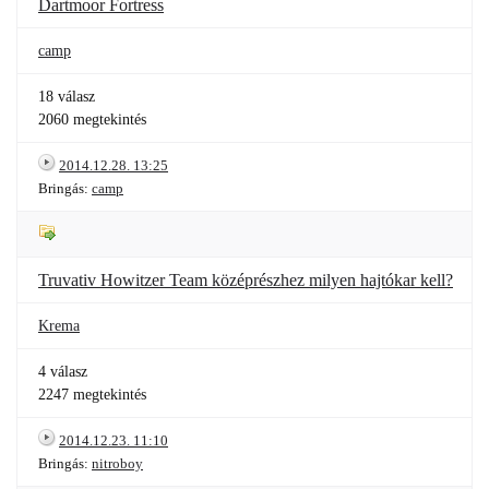
Dartmoor Fortress
camp
18 válasz
2060 megtekintés
2014.12.28. 13:25
Bringás:
camp
Truvativ Howitzer Team középrészhez milyen hajtókar kell?
Krema
4 válasz
2247 megtekintés
2014.12.23. 11:10
Bringás:
nitroboy