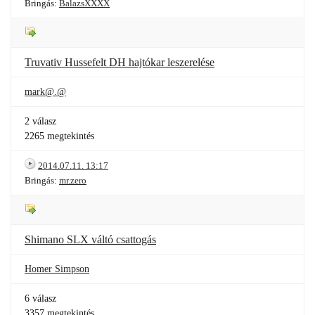
Bringás:
BalazsXXXX
Truvativ Hussefelt DH hajtókar leszerelése
mark@.@
2 válasz
2265 megtekintés
2014.07.11. 13:17
Bringás:
mr.zero
Shimano SLX váltó csattogás
Homer Simpson
6 válasz
3357 megtekintés