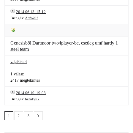
2014.06.13. 15:12
Bringás:
ArtWolf
Genesisből Dartmoor two4player-be, esetleg umf hardy 1
steel team
vajai0323
1 válasz
2417 megtekintés
2014.06.10. 19:08
Bringás:
betolyuk
1
2
3