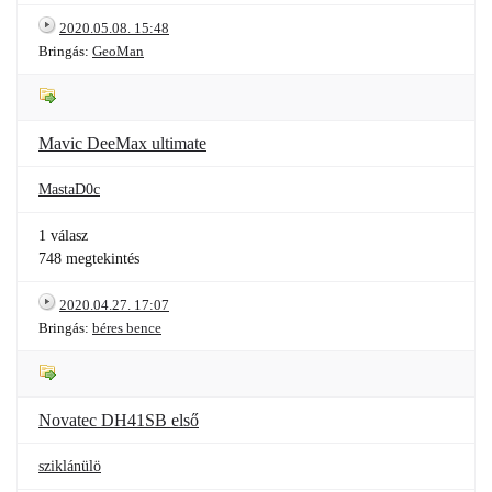
2020.05.08. 15:48
Bringás:
GeoMan
Mavic DeeMax ultimate
MastaD0c
1 válasz
748 megtekintés
2020.04.27. 17:07
Bringás:
béres bence
Novatec DH41SB első
sziklánülö