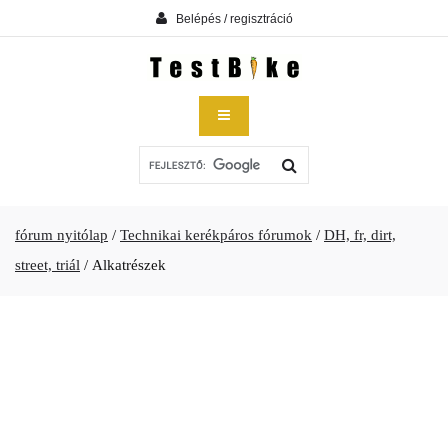
Belépés / regisztráció
fórum nyitólap
/
Technikai kerékpáros fórumok
/
DH, fr, dirt,
street, triál
/
Alkatrészek