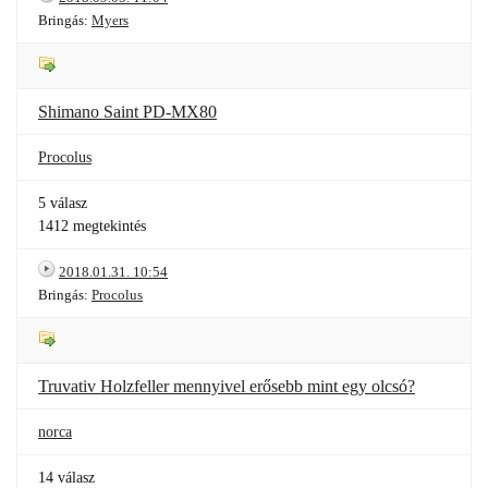
Bringás:
Myers
Shimano Saint PD-MX80
Procolus
5 válasz
1412 megtekintés
2018.01.31. 10:54
Bringás:
Procolus
Truvativ Holzfeller mennyivel erősebb mint egy olcsó?
norca
14 válasz