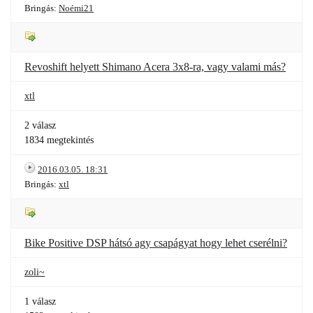
Bringás:
Noémi21
Revoshift helyett Shimano Acera 3x8-ra, vagy valami más?
xtl
2 válasz
1834 megtekintés
2016.03.05. 18:31
Bringás:
xtl
Bike Positive DSP hátsó agy csapágyat hogy lehet cserélni?
zoli~
1 válasz