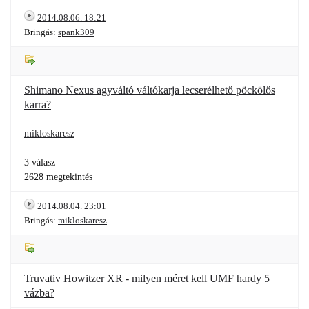
2014.08.06. 18:21
Bringás:
spank309
Shimano Nexus agyváltó váltókarja lecserélhető pöckölős
karra?
mikloskaresz
3 válasz
2628 megtekintés
2014.08.04. 23:01
Bringás:
mikloskaresz
Truvativ Howitzer XR - milyen méret kell UMF hardy 5
vázba?