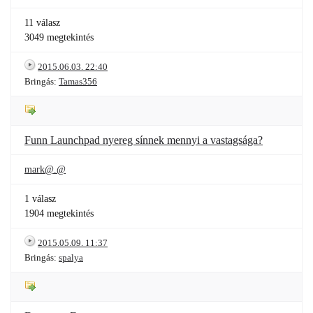
11 válasz
3049 megtekintés
2015.06.03. 22:40
Bringás:
Tamas356
Funn Launchpad nyereg sínnek mennyi a vastagsága?
mark@.@
1 válasz
1904 megtekintés
2015.05.09. 11:37
Bringás:
spalya