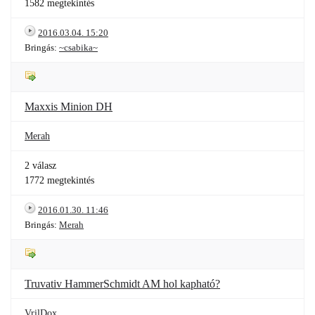
1582 megtekintés
2016.03.04. 15:20
Bringás:
~csabika~
Maxxis Minion DH
Merah
2 válasz
1772 megtekintés
2016.01.30. 11:46
Bringás:
Merah
Truvativ HammerSchmidt AM hol kapható?
VrilDox