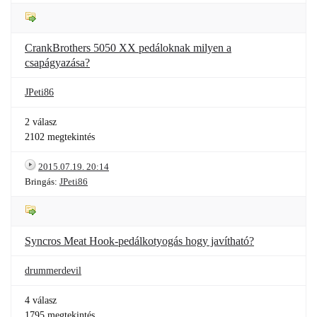
CrankBrothers 5050 XX pedáloknak milyen a
csapágyazása?
JPeti86
2 válasz
2102 megtekintés
2015.07.19. 20:14
Bringás:
JPeti86
Syncros Meat Hook-pedálkotyogás hogy javítható?
drummerdevil
4 válasz
1795 megtekintés