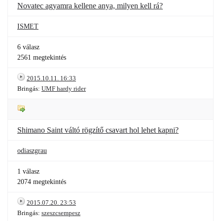
Novatec agyamra kellene anya, milyen kell rá?
ISMET
6 válasz
2561 megtekintés
2015.10.11. 16:33
Bringás:
UMF hardy rider
Shimano Saint váltó rögzítő csavart hol lehet kapni?
odiaszgrau
1 válasz
2074 megtekintés
2015.07.20. 23:53
Bringás:
szeszcsempesz