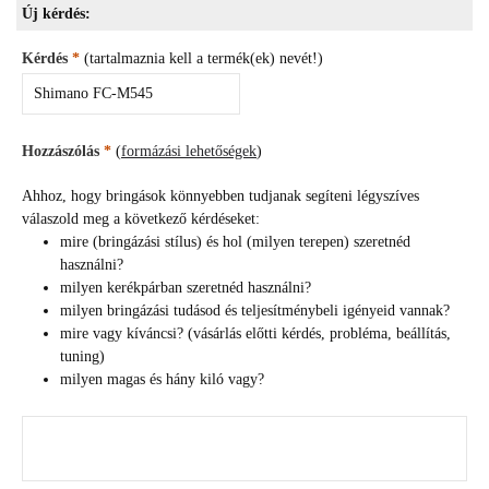
Új kérdés:
Kérdés
*
(tartalmaznia kell a termék(ek) nevét!)
Hozzászólás
*
(
formázási lehetőségek
)
Ahhoz, hogy bringások könnyebben tudjanak segíteni légyszíves
válaszold meg a következő kérdéseket:
mire (bringázási stílus) és hol (milyen terepen) szeretnéd
használni?
milyen kerékpárban szeretnéd használni?
milyen bringázási tudásod és teljesítménybeli igényeid vannak?
mire vagy kíváncsi? (vásárlás előtti kérdés, probléma, beállítás,
tuning)
milyen magas és hány kiló vagy?