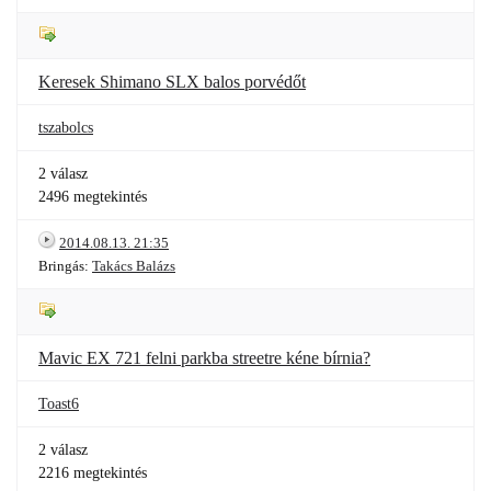
Keresek Shimano SLX balos porvédőt
tszabolcs
2 válasz
2496 megtekintés
2014.08.13. 21:35
Bringás:
Takács Balázs
Mavic EX 721 felni parkba streetre kéne bírnia?
Toast6
2 válasz
2216 megtekintés