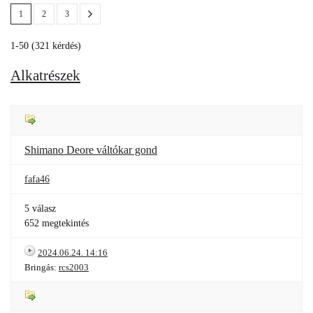
1
2
3
1-50 (321 kérdés)
Alkatrészek
Shimano Deore váltókar gond
fafa46
5 válasz
652 megtekintés
2024.06.24. 14:16
Bringás:
rcs2003