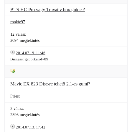
BTS HC Pro vagy Truvativ box guide ?
rookie97
12 válasz
2094 megtekintés
2014.07.19. 11:46
Bringás:
gaborkaroly89
Mavic EX 823 Disc-re tehető 2.1-es gumi?
Priest
2 válasz
2396 megtekintés
2014.07.13. 17:42