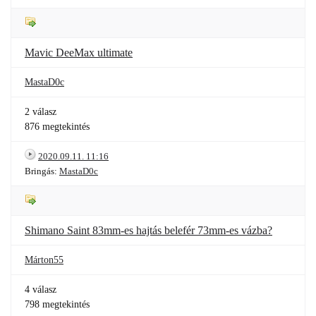
Mavic DeeMax ultimate
MastaD0c
2 válasz
876 megtekintés
2020.09.11. 11:16
Bringás:
MastaD0c
Shimano Saint 83mm-es hajtás belefér 73mm-es vázba?
Márton55
4 válasz
798 megtekintés