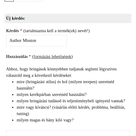
Új kérdés:
Kérdés
*
(tartalmaznia kell a termék(ek) nevét!)
Hozzászólás
*
(
formázási lehetőségek
)
Ahhoz, hogy bringások könnyebben tudjanak segíteni légyszíves
válaszold meg a következő kérdéseket:
mire (bringázási stílus) és hol (milyen terepen) szeretnéd
használni?
milyen kerékpárban szeretnéd használni?
milyen bringázási tudásod és teljesítménybeli igényeid vannak?
mire vagy kíváncsi? (vásárlás előtti kérdés, probléma, beállítás,
tuning)
milyen magas és hány kiló vagy?