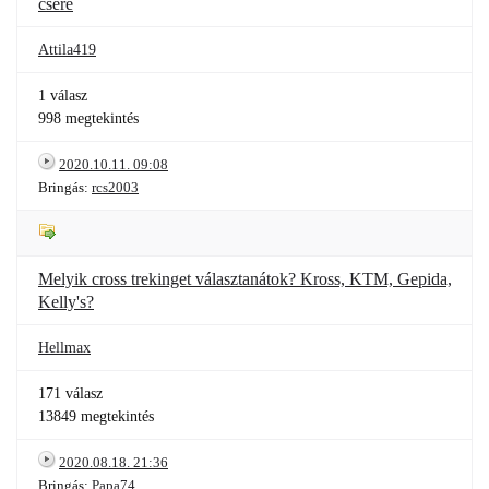
csere
Attila419
1 válasz
998 megtekintés
2020.10.11. 09:08
Bringás:
rcs2003
Melyik cross trekinget választanátok? Kross, KTM, Gepida,
Kelly's?
Hellmax
171 válasz
13849 megtekintés
2020.08.18. 21:36
Bringás:
Papa74