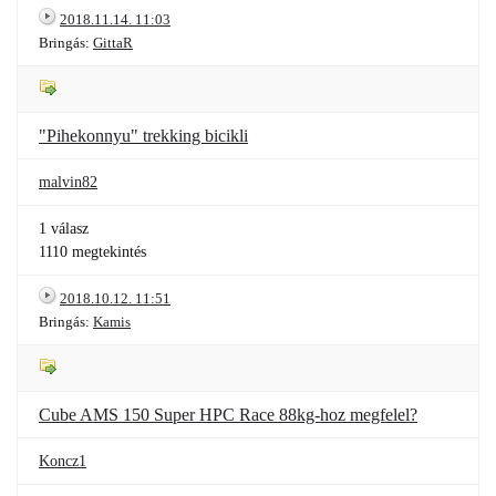
2018.11.14. 11:03
Bringás:
GittaR
"Pihekonnyu" trekking bicikli
malvin82
1 válasz
1110 megtekintés
2018.10.12. 11:51
Bringás:
Kamis
Cube AMS 150 Super HPC Race 88kg-hoz megfelel?
Koncz1