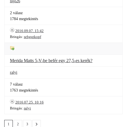
lujo26
2 válasz
1784 megtekintés
2016.09.07. 15:42
Bringás:
sebgutkopf
Merida Matts 5-V-be befér egy 27,5-es kerék?
ralyi
7 válasz
1763 megtekintés
2016.07.25. 10:16
Bringás:
ralyi
1
2
3