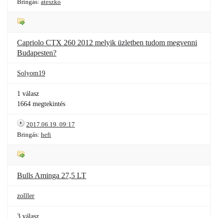
Bringás:
ateszko
Capriolo CTX 260 2012 melyik üzletben tudom megvenni
Budapesten?
Solyom19
1 válasz
1664 megtekintés
2017.06.19. 09:17
Bringás:
hefi
Bulls Aminga 27,5 LT
zolller
3 válasz