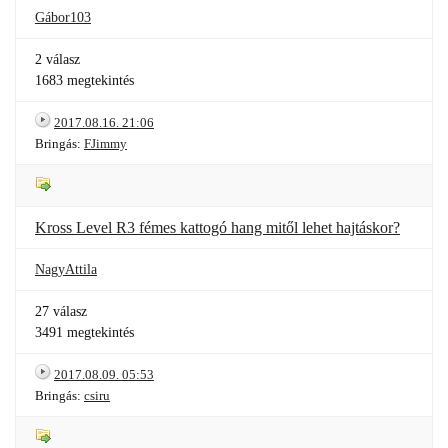
Gábor103
2 válasz
1683 megtekintés
2017.08.16. 21:06
Bringás:
FJimmy
Kross Level R3 fémes kattogó hang mitől lehet hajtáskor?
NagyAttila
27 válasz
3491 megtekintés
2017.08.09. 05:53
Bringás:
csiru