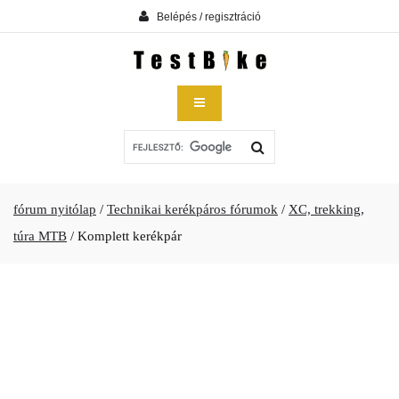
Belépés / regisztráció
fórum nyitólap
/
Technikai kerékpáros fórumok
/
XC, trekking,
túra MTB
/
Komplett kerékpár