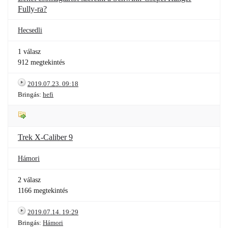
Fully-ra?
Hecsedli
1 válasz
912 megtekintés
2019.07.23. 09:18
Bringás:
hefi
Trek X-Caliber 9
Hámori
2 válasz
1166 megtekintés
2019.07.14. 19:29
Bringás:
Hámori