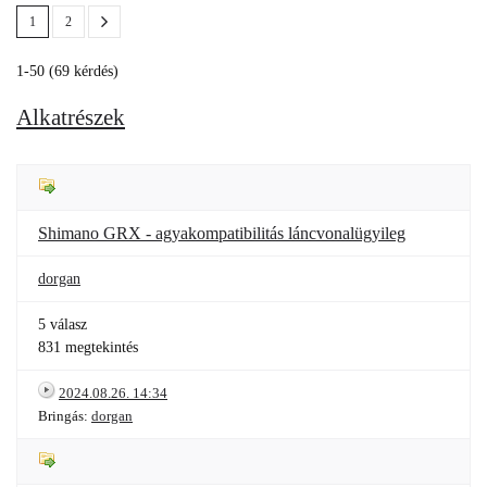
1
2
1-50 (69 kérdés)
Alkatrészek
Shimano GRX - agyakompatibilitás láncvonalügyileg
dorgan
5 válasz
831 megtekintés
2024.08.26. 14:34
Bringás:
dorgan