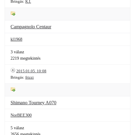
Bringás:
K.I.
Campagnolo Centaur
kl1968
3 válasz
2219 megtekintés
2015.01.05. 10:08
Bringás:
frizzi
Shimano Tourney A070
NorBEE300
5 válasz
2656 megtekintés