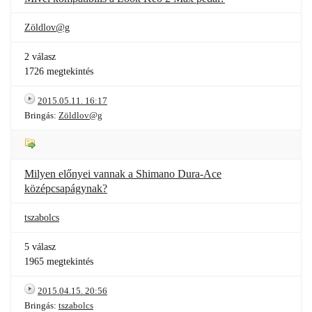
Zöldlov@g
2 válasz
1726 megtekintés
2015.05.11. 16:17
Bringás:
Zöldlov@g
Milyen előnyei vannak a Shimano Dura-Ace
középcsapágynak?
tszabolcs
5 válasz
1965 megtekintés
2015.04.15. 20:56
Bringás:
tszabolcs