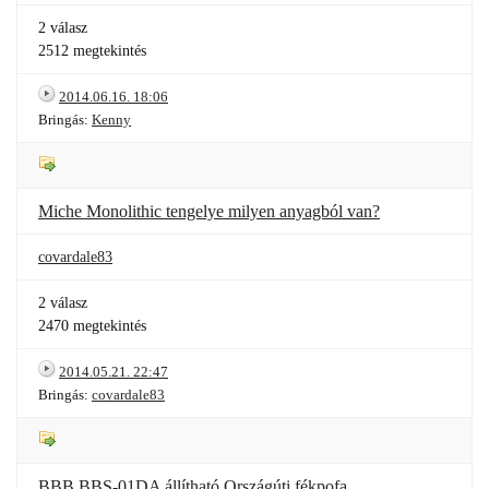
2 válasz
2512 megtekintés
2014.06.16. 18:06
Bringás:
Kenny
Miche Monolithic tengelye milyen anyagból van?
covardale83
2 válasz
2470 megtekintés
2014.05.21. 22:47
Bringás:
covardale83
BBB BBS-01DA állítható Országúti fékpofa