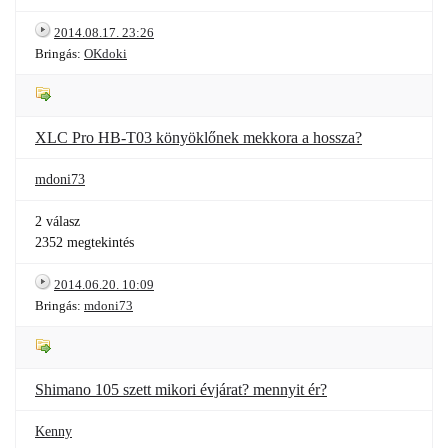
2014.08.17. 23:26
Bringás:
OKdoki
XLC Pro HB-T03 könyöklőnek mekkora a hossza?
mdoni73
2 válasz
2352 megtekintés
2014.06.20. 10:09
Bringás:
mdoni73
Shimano 105 szett mikori évjárat? mennyit ér?
Kenny