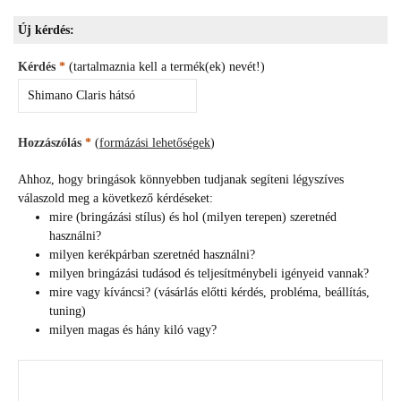
Új kérdés:
Kérdés
*
(tartalmaznia kell a termék(ek) nevét!)
Hozzászólás
*
(
formázási lehetőségek
)
Ahhoz, hogy bringások könnyebben tudjanak segíteni légyszíves
válaszold meg a következő kérdéseket:
mire (bringázási stílus) és hol (milyen terepen) szeretnéd
használni?
milyen kerékpárban szeretnéd használni?
milyen bringázási tudásod és teljesítménybeli igényeid vannak?
mire vagy kíváncsi? (vásárlás előtti kérdés, probléma, beállítás,
tuning)
milyen magas és hány kiló vagy?