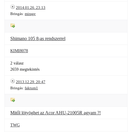
2014.01.26. 23:13
Bringás:
mirage
Shimano 105 8-as rendszerrel
KIMI8078
2 válasz
2659 megtekintés
2013.12.29. 20:47
Bringás:
faktum1
Mitől lötyöghet az Acor AHU-21005R agyam ?!
TWG