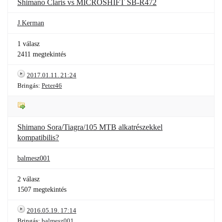
Shimano Claris vs MICROSHIFT SB-R472
J.Kerman
1 válasz
2411 megtekintés
2017.01.11. 21:24
Bringás:
Peter46
Shimano Sora/Tiagra/105 MTB alkatrészekkel
kompatibilis?
balmesz001
2 válasz
1507 megtekintés
2016.05.19. 17:14
Bringás:
balmesz001