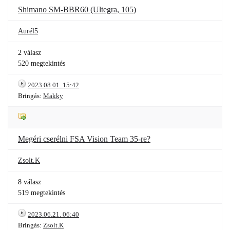
Shimano SM-BBR60 (Ultegra, 105)
Aurél5
2 válasz
520 megtekintés
2023.08.01. 15:42
Bringás:
Makky
Megéri cserélni FSA Vision Team 35-re?
Zsolt.K
8 válasz
519 megtekintés
2023.06.21. 06:40
Bringás:
Zsolt.K