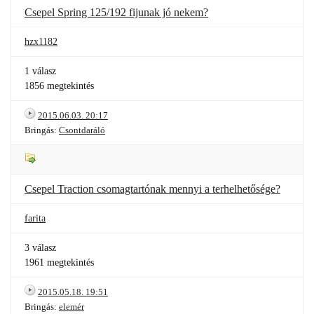
Csepel Spring 125/192 fijunak jó nekem?
hzx1182
1 válasz
1856 megtekintés
2015.06.03. 20:17
Bringás:
Csontdaráló
Csepel Traction csomagtartónak mennyi a terhelhetősége?
farita
3 válasz
1961 megtekintés
2015.05.18. 19:51
Bringás:
elemér