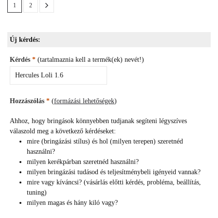
1
2
Új kérdés:
Kérdés
*
(tartalmaznia kell a termék(ek) nevét!)
Hozzászólás
*
(
formázási lehetőségek
)
Ahhoz, hogy bringások könnyebben tudjanak segíteni légyszíves
válaszold meg a következő kérdéseket:
mire (bringázási stílus) és hol (milyen terepen) szeretnéd
használni?
milyen kerékpárban szeretnéd használni?
milyen bringázási tudásod és teljesítménybeli igényeid vannak?
mire vagy kíváncsi? (vásárlás előtti kérdés, probléma, beállítás,
tuning)
milyen magas és hány kiló vagy?