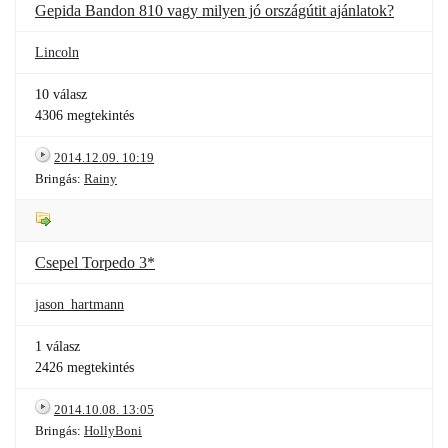
Gepida Bandon 810 vagy milyen jó országútit ajánlatok?
Lincoln
10 válasz
4306 megtekintés
2014.12.09. 10:19
Bringás:
Rainy
Csepel Torpedo 3*
jason_hartmann
1 válasz
2426 megtekintés
2014.10.08. 13:05
Bringás:
HollyBoni