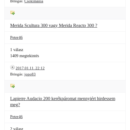
Bringás:
Csokimánia
Merida Scultura 300 vagy Merida Reacto 300 ?
Peter46
1 válasz
1409 megtekintés
2017.01.11. 22:12
Bringás:
jopo83
Lapierre Audacio 200 kerékpáromat mennyiért hirdessem
meg?
Peter46
2 válasz