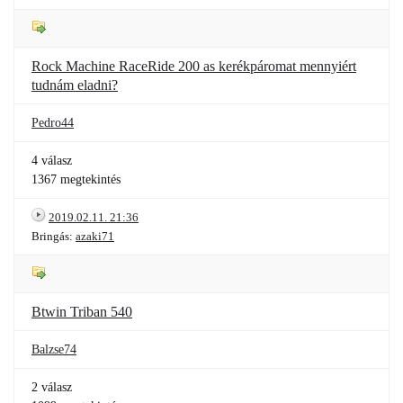
Rock Machine RaceRide 200 as kerékpáromat mennyiért
tudnám eladni?
Pedro44
4 válasz
1367 megtekintés
2019.02.11. 21:36
Bringás:
azaki71
Btwin Triban 540
Balzse74
2 válasz