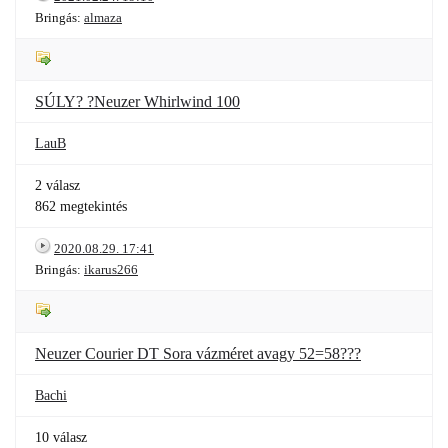
Bringás:
almaza
SÚLY? ?Neuzer Whirlwind 100
LauB
2 válasz
862 megtekintés
2020.08.29. 17:41
Bringás:
ikarus266
Neuzer Courier DT Sora vázméret avagy 52=58???
Bachi
10 válasz