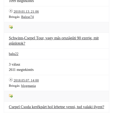
1099 megtekintés
2019.01.13. 21:06
Bringás:
Balzse74
Schwinn-Csepel Tour, vagy más országúti 90 ezerig, mit
ajánlotok?
balu22
3 válasz
2611 megtekintés
2018.05.07. 14:00
Bringás:
blogmania
Csepel Csoda kerékpárt hol lehetne venni, tud valaki ilyent?