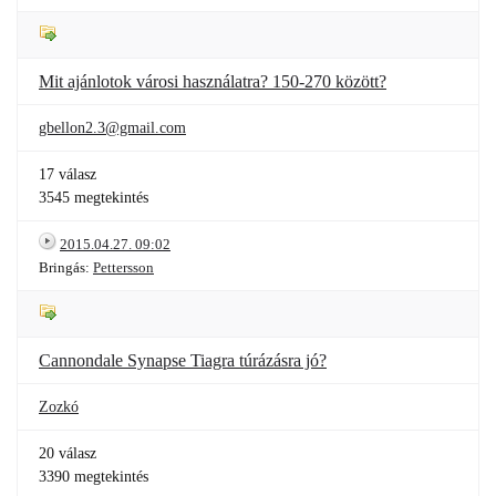
Mit ajánlotok városi használatra? 150-270 között?
gbellon2.3@gmail.com
17 válasz
3545 megtekintés
2015.04.27. 09:02
Bringás:
Pettersson
Cannondale Synapse Tiagra túrázásra jó?
Zozkó
20 válasz
3390 megtekintés