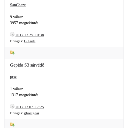
SanChezz
9 válasz
3957 megtekintés
2017.12.25. 19:38
Bringás:
G.Zsófi
Gepida S3 sárvédő
prsz
1 válasz
1317 megtekintés
2017.12.07. 17:25
Bringás:
ghostgear