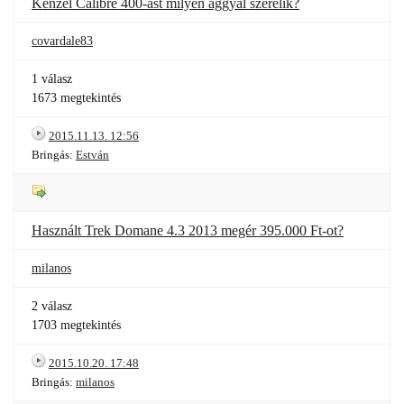
Kenzel Calibre 400-ast milyen aggyal szerelik?
covardale83
1 válasz
1673 megtekintés
2015.11.13. 12:56
Bringás:
Estván
Használt Trek Domane 4.3 2013 megér 395.000 Ft-ot?
milanos
2 válasz
1703 megtekintés
2015.10.20. 17:48
Bringás:
milanos