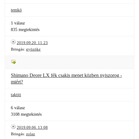
temkó
1 válasz
835 megtekintés
2019.09.20. 11:23
Bringás:
gyözöke
Shimano Deore LX fék csakis menet közben nyiszorog -
miért?
taktiti
6 válasz
3108 megtekintés
2019.09.06. 13:08
Bringás:
zolaz