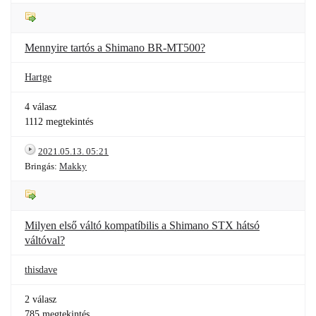
Mennyire tartós a Shimano BR-MT500?
Hartge
4 válasz
1112 megtekintés
2021.05.13. 05:21
Bringás:
Makky
Milyen első váltó kompatíbilis a Shimano STX hátsó
váltóval?
thisdave
2 válasz
785 megtekintés