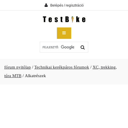
Belépés / regisztráció
fórum nyitólap
/
Technikai kerékpáros fórumok
/
XC, trekking,
túra MTB
/
Alkatrészek