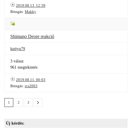
2019.08.13. 12:59
Bringás:
Makky
Shimano Deore reakció
kpityu79
3 válasz
961 megtekintés
2019.08.11. 00:03
Bringás:
rcs2003
1
2
3
Új kérdés: