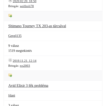
2020.02.20. 18:50
Bringás:
wolfzoli78
Shimano Tourney TX 203-as tárcsával
Gergő135
9 válasz
1519 megtekintés
2019.11.21. 12:14
Bringás:
rcs2003
Avid Elixir 3 fék probléma
fdani
3 válasz