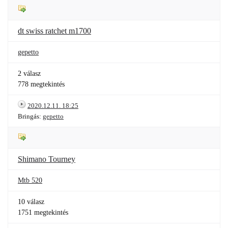
dt swiss ratchet m1700
gepetto
2 válasz
778 megtekintés
2020.12.11. 18:25
Bringás:
gepetto
Shimano Tourney
Mtb 520
10 válasz
1751 megtekintés