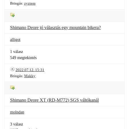
Bringás:
zyztem
Shimano Deore jó választás egy mountain bikera?
alligot
1 válasz
549 megtekintés
2022.07.12. 15:31
Bringás:
Makky
Shimano Deore XT (RD-M772) SGS váltókanál
molndan
3 válasz