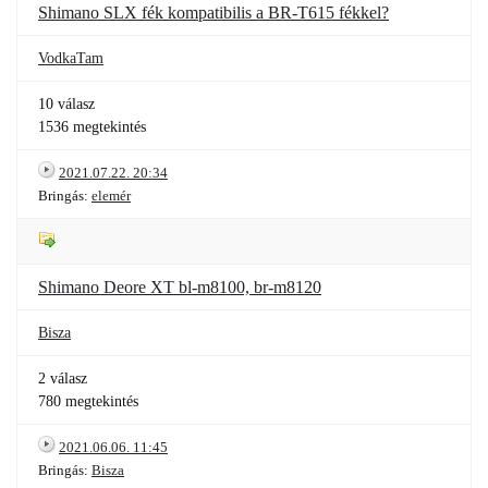
Shimano SLX fék kompatibilis a BR-T615 fékkel?
VodkaTam
10 válasz
1536 megtekintés
2021.07.22. 20:34
Bringás:
elemér
Shimano Deore XT bl-m8100, br-m8120
Bisza
2 válasz
780 megtekintés
2021.06.06. 11:45
Bringás:
Bisza