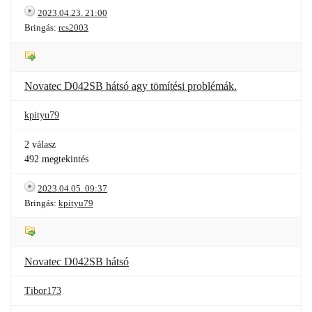
2023.04.23. 21:00
Bringás:
rcs2003
Novatec D042SB hátsó agy tömítési problémák.
kpityu79
2 válasz
492 megtekintés
2023.04.05. 09:37
Bringás:
kpityu79
Novatec D042SB hátsó
Tibor173