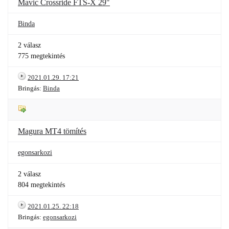
Mavic Crossride FTS-X 29"
Binda
2 válasz
775 megtekintés
2021.01.29. 17:21
Bringás:
Binda
Magura MT4 tömítés
egonsarkozi
2 válasz
804 megtekintés
2021.01.25. 22:18
Bringás:
egonsarkozi