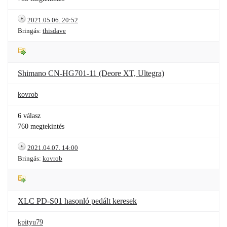
2021.05.06. 20:52
Bringás:
thisdave
Shimano CN-HG701-11 (Deore XT, Ultegra)
kovrob
6 válasz
760 megtekintés
2021.04.07. 14:00
Bringás:
kovrob
XLC PD-S01 hasonló pedált keresek
kpityu79