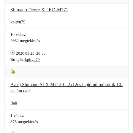
Shimano Deore XT RD-M771
kpityu79
10 válasz
2662 megtekintés
2020.03.23. 20:35
Bringás:
kpityu79
Az új Shimano SLX M7120 - 2x12es hajtómű működik 10-
es lánccal?
Bali
1 válasz
876 megtekintés