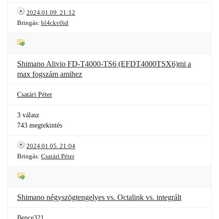
2024.01.09. 21:12
Bringás:
bl4ckv0id
Shimano Alivio FD-T4000-TS6 (EFDT4000TSX6)mi a
max fogszám amihez
Csatári Péter
3 válasz
743 megtekintés
2024.01.05. 21:04
Bringás:
Csatári Péter
Shimano négyszögtengelyes vs. Octalink vs. integrált
Bence321