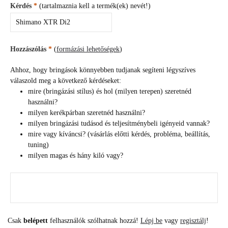
Kérdés
*
(tartalmaznia kell a termék(ek) nevét!)
Hozzászólás
*
(
formázási lehetőségek
)
Ahhoz, hogy bringások könnyebben tudjanak segíteni légyszíves
válaszold meg a következő kérdéseket:
mire (bringázási stílus) és hol (milyen terepen) szeretnéd
használni?
milyen kerékpárban szeretnéd használni?
milyen bringázási tudásod és teljesítménybeli igényeid vannak?
mire vagy kíváncsi? (vásárlás előtti kérdés, probléma, beállítás,
tuning)
milyen magas és hány kiló vagy?
Csak
belépett
felhasználók szólhatnak hozzá!
Lépj be
vagy
regisztálj
!