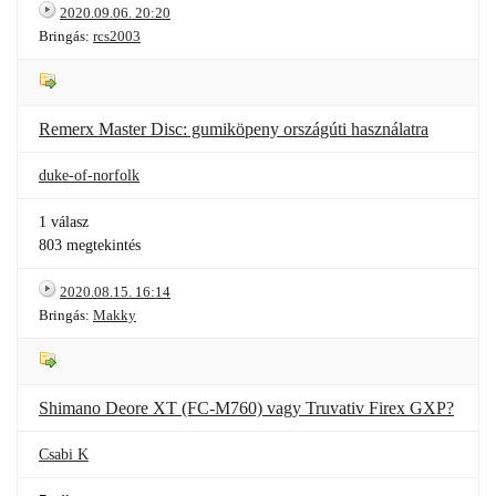
2020.09.06. 20:20
Bringás:
rcs2003
Remerx Master Disc: gumiköpeny országúti használatra
duke-of-norfolk
1 válasz
803 megtekintés
2020.08.15. 16:14
Bringás:
Makky
Shimano Deore XT (FC-M760) vagy Truvativ Firex GXP?
Csabi K