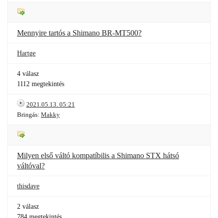
Mennyire tartós a Shimano BR-MT500?
Hartge
4 válasz
1112 megtekintés
2021.05.13. 05:21
Bringás:
Makky
Milyen első váltó kompatíbilis a Shimano STX hátsó
váltóval?
thisdave
2 válasz
784 megtekintés