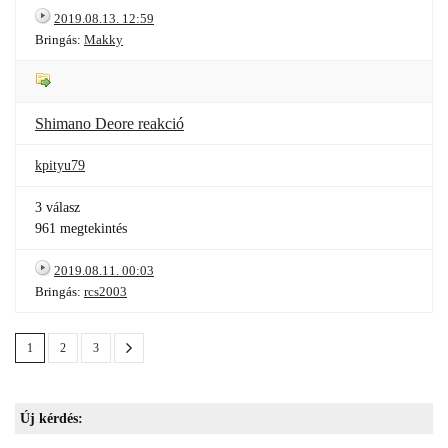
2019.08.13. 12:59
Bringás:
Makky
Shimano Deore reakció
kpityu79
3 válasz
961 megtekintés
2019.08.11. 00:03
Bringás:
rcs2003
1
2
3
Új kérdés: