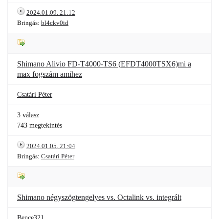
2024.01.09. 21:12
Bringás:
bl4ckv0id
Shimano Alivio FD-T4000-TS6 (EFDT4000TSX6)mi a
max fogszám amihez
Csatári Péter
3 válasz
743 megtekintés
2024.01.05. 21:04
Bringás:
Csatári Péter
Shimano négyszögtengelyes vs. Octalink vs. integrált
Bence321