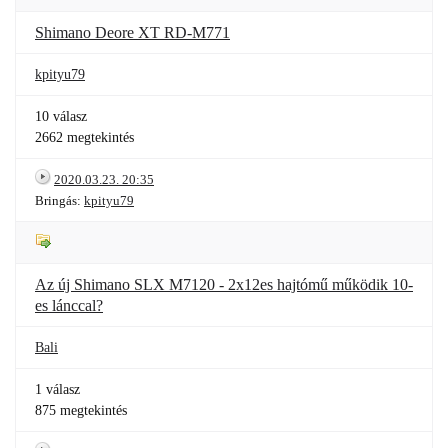
Shimano Deore XT RD-M771
kpityu79
10 válasz
2662 megtekintés
2020.03.23. 20:35
Bringás:
kpityu79
Az új Shimano SLX M7120 - 2x12es hajtómű működik 10-
es lánccal?
Bali
1 válasz
875 megtekintés