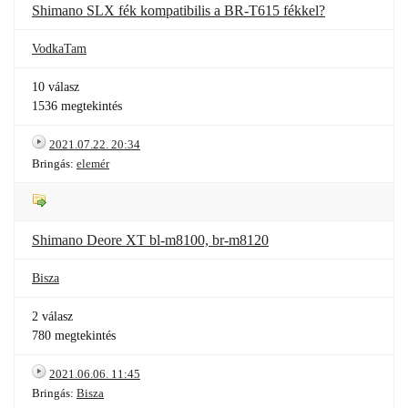
Shimano SLX fék kompatibilis a BR-T615 fékkel?
VodkaTam
10 válasz
1536 megtekintés
2021.07.22. 20:34
Bringás:
elemér
Shimano Deore XT bl-m8100, br-m8120
Bisza
2 válasz
780 megtekintés
2021.06.06. 11:45
Bringás:
Bisza