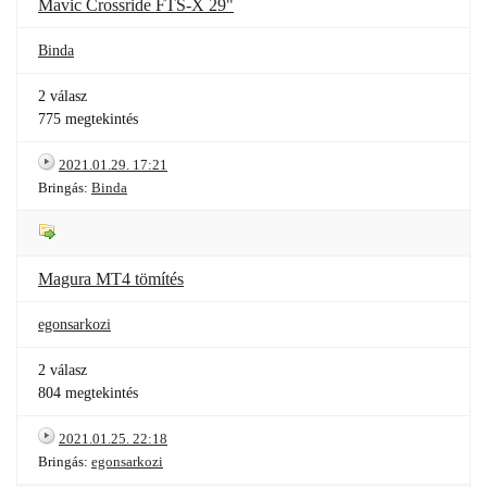
Mavic Crossride FTS-X 29"
Binda
2 válasz
775 megtekintés
2021.01.29. 17:21
Bringás:
Binda
Magura MT4 tömítés
egonsarkozi
2 válasz
804 megtekintés
2021.01.25. 22:18
Bringás:
egonsarkozi