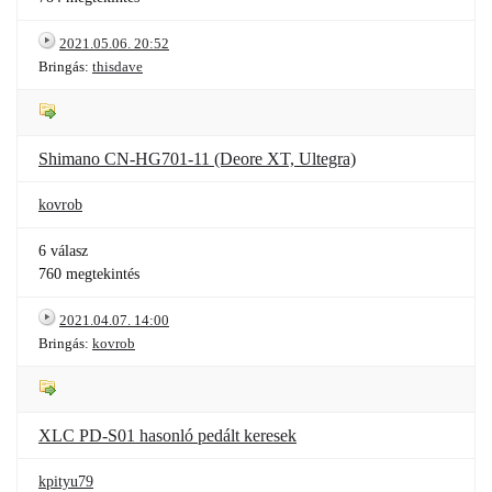
2021.05.06. 20:52
Bringás:
thisdave
Shimano CN-HG701-11 (Deore XT, Ultegra)
kovrob
6 válasz
760 megtekintés
2021.04.07. 14:00
Bringás:
kovrob
XLC PD-S01 hasonló pedált keresek
kpityu79