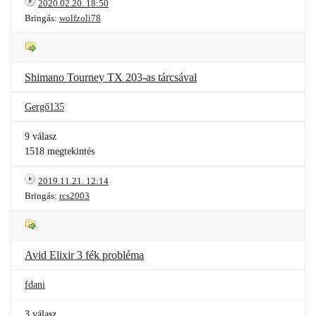
2020.02.20. 18:50
Bringás:
wolfzoli78
Shimano Tourney TX 203-as tárcsával
Gergő135
9 válasz
1518 megtekintés
2019.11.21. 12:14
Bringás:
rcs2003
Avid Elixir 3 fék probléma
fdani
3 válasz