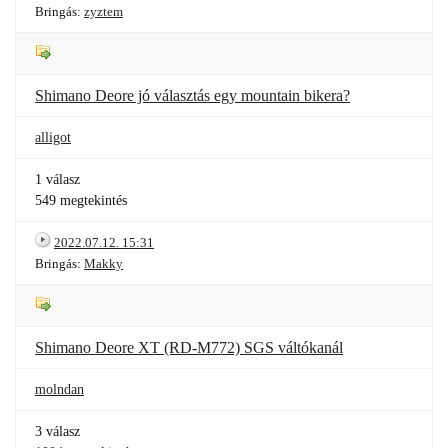
Bringás:
zyztem
Shimano Deore jó választás egy mountain bikera?
alligot
1 válasz
549 megtekintés
2022.07.12. 15:31
Bringás:
Makky
Shimano Deore XT (RD-M772) SGS váltókanál
molndan
3 válasz