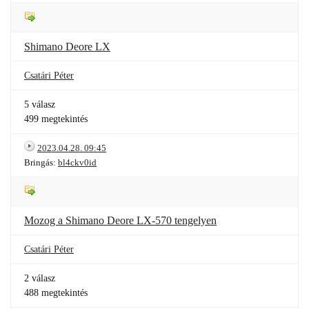
Shimano Deore LX
Csatári Péter
5 válasz
499 megtekintés
2023.04.28. 09:45
Bringás:
bl4ckv0id
Mozog a Shimano Deore LX-570 tengelyen
Csatári Péter
2 válasz
488 megtekintés