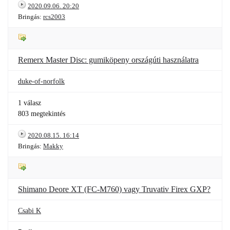
2020.09.06. 20:20
Bringás:
rcs2003
Remerx Master Disc: gumiköpeny országúti használatra
duke-of-norfolk
1 válasz
803 megtekintés
2020.08.15. 16:14
Bringás:
Makky
Shimano Deore XT (FC-M760) vagy Truvativ Firex GXP?
Csabi K