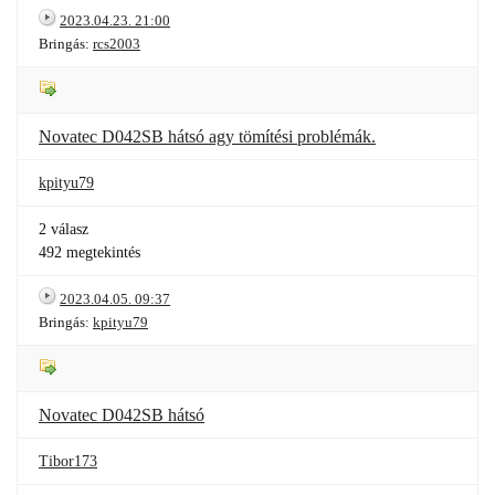
2023.04.23. 21:00
Bringás:
rcs2003
Novatec D042SB hátsó agy tömítési problémák.
kpityu79
2 válasz
492 megtekintés
2023.04.05. 09:37
Bringás:
kpityu79
Novatec D042SB hátsó
Tibor173