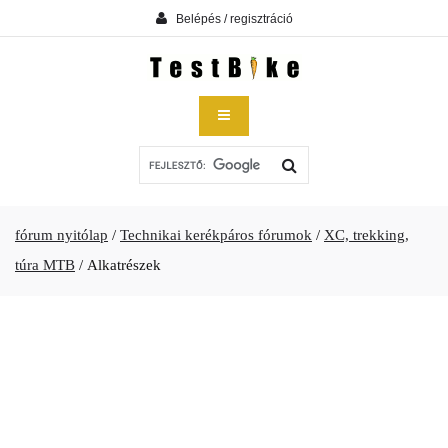
Belépés / regisztráció
fórum nyitólap
/
Technikai kerékpáros fórumok
/
XC, trekking,
túra MTB
/
Alkatrészek