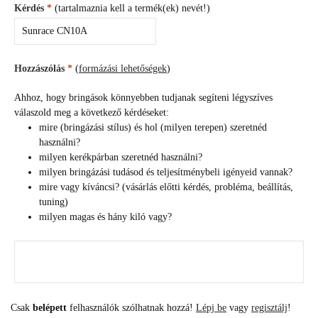
Kérdés
*
(tartalmaznia kell a termék(ek) nevét!)
Hozzászólás
*
(
formázási lehetőségek
)
Ahhoz, hogy bringások könnyebben tudjanak segíteni légyszíves
válaszold meg a következő kérdéseket:
mire (bringázási stílus) és hol (milyen terepen) szeretnéd
használni?
milyen kerékpárban szeretnéd használni?
milyen bringázási tudásod és teljesítménybeli igényeid vannak?
mire vagy kíváncsi? (vásárlás előtti kérdés, probléma, beállítás,
tuning)
milyen magas és hány kiló vagy?
Csak
belépett
felhasználók szólhatnak hozzá!
Lépj be
vagy
regisztálj
!