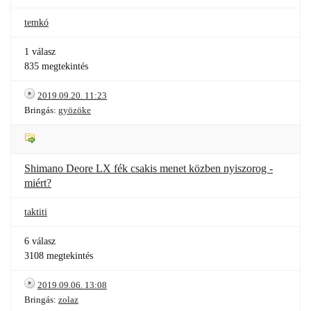
temkó
1 válasz
835 megtekintés
2019.09.20. 11:23
Bringás:
gyözöke
Shimano Deore LX fék csakis menet közben nyiszorog -
miért?
taktiti
6 válasz
3108 megtekintés
2019.09.06. 13:08
Bringás:
zolaz