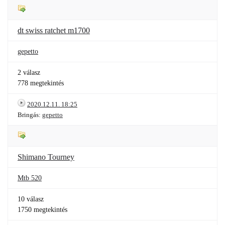
dt swiss ratchet m1700
gepetto
2 válasz
778 megtekintés
2020.12.11. 18:25
Bringás:
gepetto
Shimano Tourney
Mtb 520
10 válasz
1750 megtekintés