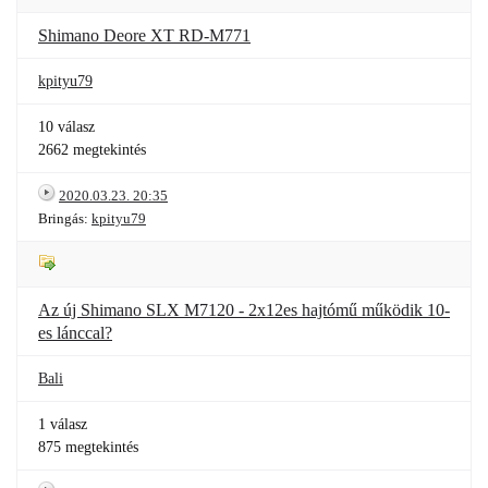
Shimano Deore XT RD-M771
kpityu79
10 válasz
2662 megtekintés
2020.03.23. 20:35
Bringás:
kpityu79
Az új Shimano SLX M7120 - 2x12es hajtómű működik 10-
es lánccal?
Bali
1 válasz
875 megtekintés