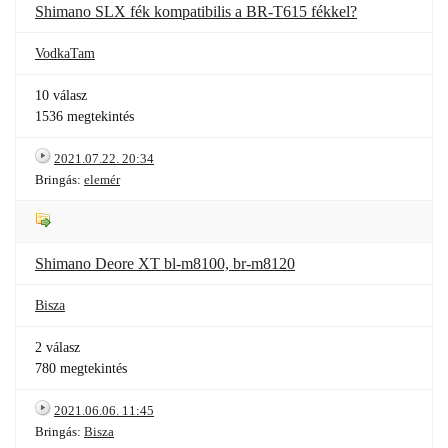
Shimano SLX fék kompatibilis a BR-T615 fékkel?
VodkaTam
10 válasz
1536 megtekintés
2021.07.22. 20:34
Bringás:
elemér
Shimano Deore XT bl-m8100, br-m8120
Bisza
2 válasz
780 megtekintés
2021.06.06. 11:45
Bringás:
Bisza