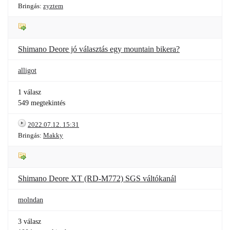
Bringás:
zyztem
Shimano Deore jó választás egy mountain bikera?
alligot
1 válasz
549 megtekintés
2022.07.12. 15:31
Bringás:
Makky
Shimano Deore XT (RD-M772) SGS váltókanál
molndan
3 válasz