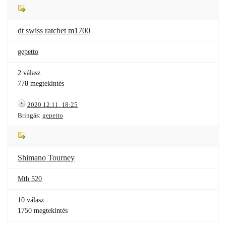
dt swiss ratchet m1700
gepetto
2 válasz
778 megtekintés
2020.12.11. 18:25
Bringás:
gepetto
Shimano Tourney
Mtb 520
10 válasz
1750 megtekintés