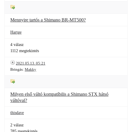
Mennyire tartós a Shimano BR-MT500?
Hartge
4 válasz
1112 megtekintés
2021.05.13. 05:21
Bringás:
Makky
Milyen első váltó kompatíbilis a Shimano STX hátsó
váltóval?
thisdave
2 válasz
785 megtekintés