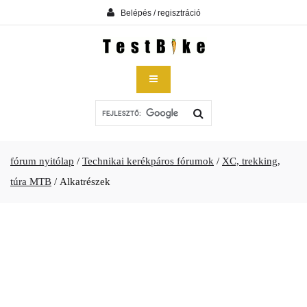
Belépés / regisztráció
fórum nyitólap
/
Technikai kerékpáros fórumok
/
XC, trekking,
túra MTB
/
Alkatrészek