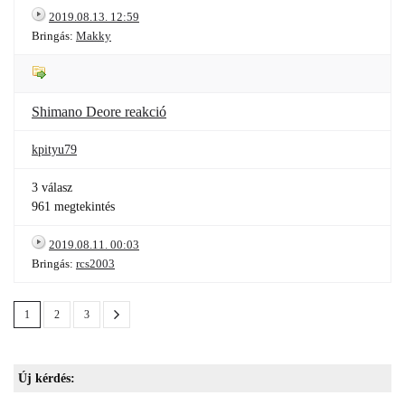
2019.08.13. 12:59
Bringás:
Makky
Shimano Deore reakció
kpityu79
3 válasz
961 megtekintés
2019.08.11. 00:03
Bringás:
rcs2003
1
2
3
Új kérdés: