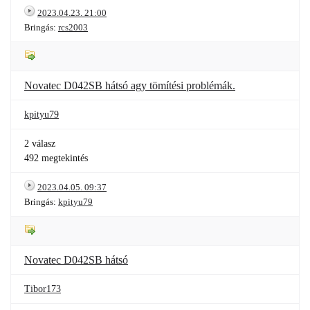
2023.04.23. 21:00
Bringás:
rcs2003
Novatec D042SB hátsó agy tömítési problémák.
kpityu79
2 válasz
492 megtekintés
2023.04.05. 09:37
Bringás:
kpityu79
Novatec D042SB hátsó
Tibor173