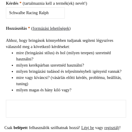
Kérdés
*
(tartalmaznia kell a termék(ek) nevét!)
Hozzászólás
*
(
formázási lehetőségek
)
Ahhoz, hogy bringások könnyebben tudjanak segíteni légyszíves
válaszold meg a következő kérdéseket:
mire (bringázási stílus) és hol (milyen terepen) szeretnéd
használni?
milyen kerékpárban szeretnéd használni?
milyen bringázási tudásod és teljesítménybeli igényeid vannak?
mire vagy kíváncsi? (vásárlás előtti kérdés, probléma, beállítás,
tuning)
milyen magas és hány kiló vagy?
Csak
belépett
felhasználók szólhatnak hozzá!
Lépj be
vagy
regisztálj
!