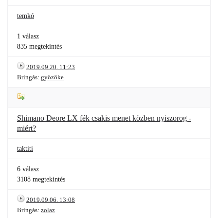
temkó
1 válasz
835 megtekintés
2019.09.20. 11:23
Bringás:
gyözöke
Shimano Deore LX fék csakis menet közben nyiszorog -
miért?
taktiti
6 válasz
3108 megtekintés
2019.09.06. 13:08
Bringás:
zolaz