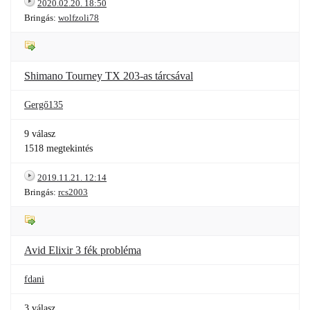
2020.02.20. 18:50
Bringás:
wolfzoli78
Shimano Tourney TX 203-as tárcsával
Gergő135
9 válasz
1518 megtekintés
2019.11.21. 12:14
Bringás:
rcs2003
Avid Elixir 3 fék probléma
fdani
3 válasz