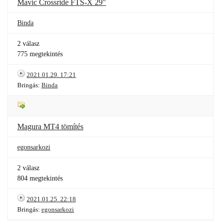
Mavic Crossride FTS-X 29"
Binda
2 válasz
775 megtekintés
2021.01.29. 17:21
Bringás:
Binda
Magura MT4 tömítés
egonsarkozi
2 válasz
804 megtekintés
2021.01.25. 22:18
Bringás:
egonsarkozi