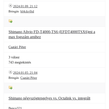
2024.01.09. 21:12
Bringás:
bl4ckv0id
Shimano Alivio FD-T4000-TS6 (EFDT4000TSX6)mi a
max fogszám amihez
Csatári Péter
3 válasz
743 megtekintés
2024.01.05. 21:04
Bringás:
Csatári Péter
Shimano négyszögtengelyes vs. Octalink vs. integrált
Bence321