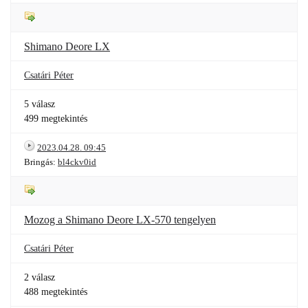
Shimano Deore LX
Csatári Péter
5 válasz
499 megtekintés
2023.04.28. 09:45
Bringás:
bl4ckv0id
Mozog a Shimano Deore LX-570 tengelyen
Csatári Péter
2 válasz
488 megtekintés