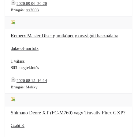
2020.09.06. 20:20
Bringás:
rcs2003
Remerx Master Disc: gumiköpeny országúti használatra
duke-of-norfolk
1 válasz
803 megtekintés
2020.08.15. 16:14
Bringás:
Makky
Shimano Deore XT (FC-M760) vagy Truvativ Firex GXP?
Csabi K