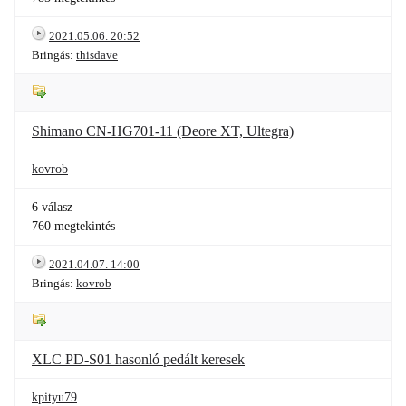
2021.05.06. 20:52
Bringás:
thisdave
Shimano CN-HG701-11 (Deore XT, Ultegra)
kovrob
6 válasz
760 megtekintés
2021.04.07. 14:00
Bringás:
kovrob
XLC PD-S01 hasonló pedált keresek
kpityu79